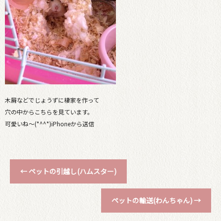
木屑などでじょうずに棲家を作って
穴の中からこちらを見ています。
可愛いね～(*^^*)iPhoneから送信
←
ペットの引越し(ハムスター)
ペットの輸送(わんちゃん)
→