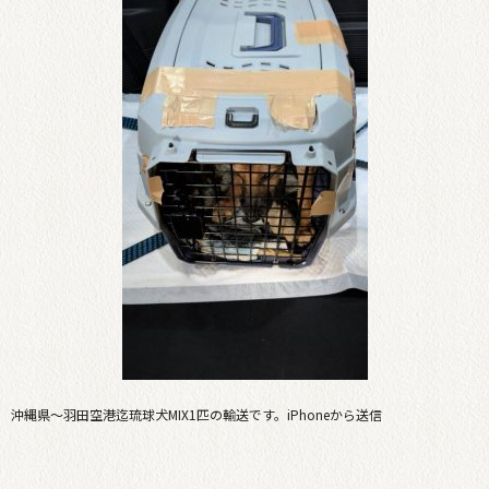
沖縄県〜羽田空港迄琉球犬MIX1匹の輸送です。iPhoneから送信