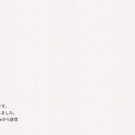
です。
しました。
neから送信