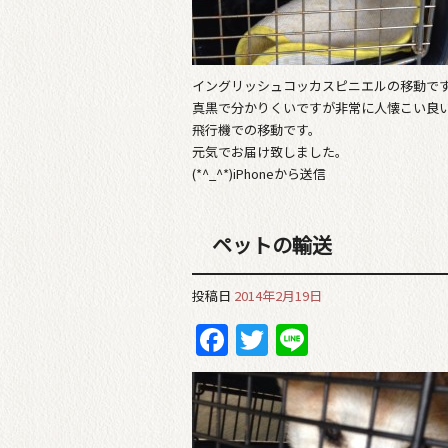
イングリッシュコッカスピニエルの移動で
真黒で分かりくいですが非常に人懐こい良
飛行機での移動です。
元気でお届け致しました。
(*^_^*)iPhoneから送信
ペットの輸送
投稿日
2014年2月19日
Facebook
Twitter
Line