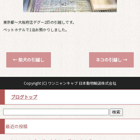
東京都〜大阪府迄デグー2匹の引越しです。
ペットホテルで1泊お預かりしました。
←
柴犬の引越し
ネコの引越し
→
Copyright (C) ワンニャンキャブ 日本動物輸送株式会社
ブログトップ
最近の投稿