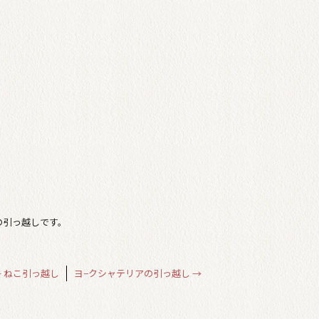
の引っ越しです。
←
ねこ引っ越し
ヨ−クシャテリアの引っ越し
→