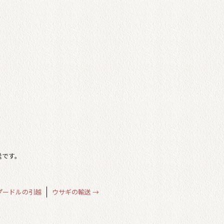
送です。
プードルの引越
ウサギの輸送
→