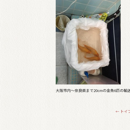
大阪市内〜奈良県まで20cmの金魚6匹の輸
←
トイ