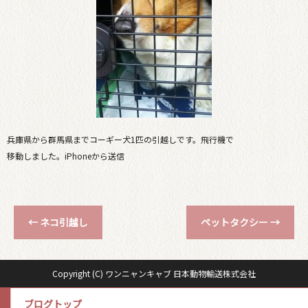
兵庫県から群馬県までコーギー犬1匹の引越しです。飛行機で
移動しました。iPhoneから送信
←
ネコ引越し
ペットタクシー
→
Copyright (C) ワンニャンキャブ 日本動物輸送株式会社
ブログトップ