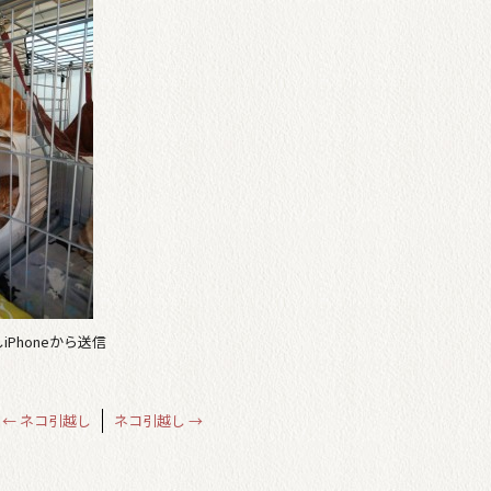
Phoneから送信
←
ネコ引越し
ネコ引越し
→