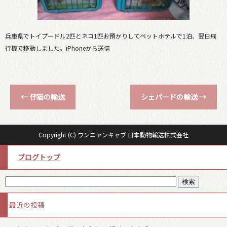
兵庫県でトイプードル2匹とネコ1匹お預かりしてペットホテルで1泊、翌日飛
行機で移動しました。iPhoneから送信
←
仔猫の輸送
シェパードの輸送
→
Copyright (C) ワンニャンキャブ 日本動物輸送株式会社
ブログトップ
最近の投稿