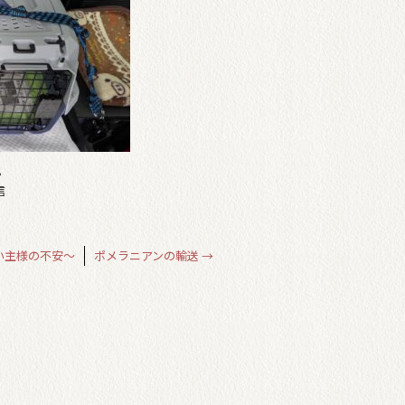
。
信
い主様の不安～
ポメラニアンの輸送
→