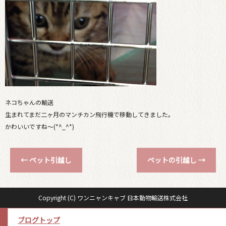
ネコちゃんの輸送
生まれてまだ二ヶ月のマンチカン飛行機で移動してきました。
かわいいですね〜(*^_^*)
←
ペット引越し
ペットの引越し
→
Copyright (C) ワンニャンキャブ 日本動物輸送株式会社
ブログトップ